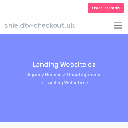
Order Essentials
shieldtv-checkout.uk
Landing
Website
dz
Agnecy Header
Uncategorized
Landing Website dz