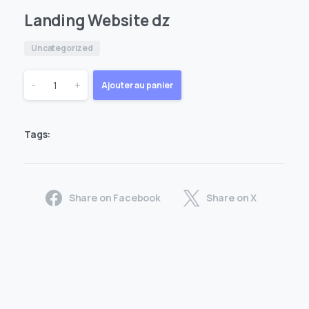
Landing Website dz
Uncategorized
Landing
-
+
Ajouter au panier
Website
Tags:
dz
quantity
Share on Facebook
Share on X